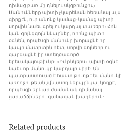
դիմաց բառ մը դնելու սկզբունքով։
Մանուկները պիտի չկարենան հեռանալ այս
գիրքէն, ուր անոնք կամաց-կամաց պիտի
սորվին նաեւ գրել ու կարդալ տառերը։ Հոն
կան գոյնզգոյն նկարներ, որոնք պիտի
օգնեն, որպէսզի մանուկը խորացնէ իր
կապը մատիտին հետ, սորվի գոյները ու
զարգացնէ իր ստեղծագործ
երեւակայութիւնը։ «Իմ ընկերս» պիտի օգնէ
նաեւ որ մանուկը կարդալը սիրէ։ Ան
պատրաստուած է հաստ թուղթէ եւ մանուկի
առողջութեան չվնասող կերպընկալ կողքէ,
որպէսզի երկար ժամանակ դիմանայ
չարաճճիներու զանազան խաղերուն։
Related products