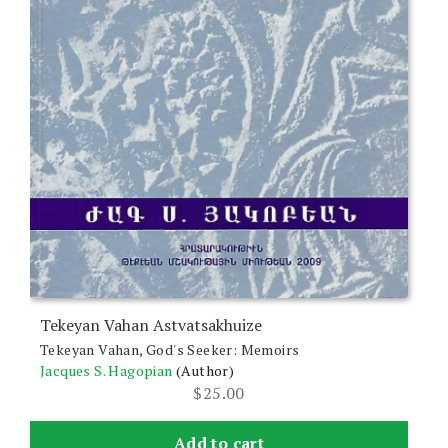
Tekeyan Vahan Astvatsakhuize
Tekeyan Vahan, God's Seeker: Memoirs
Jacques S. Hagopian
(Author)
$
25.00
Add to cart