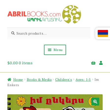
Skip
Skip
to
to
navigation
content
Abril
Living
Search
Search
the
for:
Books
Armenian
Heritage
Menu
$
0.00
0 items
Books & Media
Children’s
Gift Items
Home
Books & Media
Children's
Ages: 1-5
Im
About Us
Enkers
News & Events