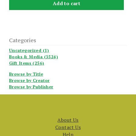
Add to cart
Categories
Uncategorized (1)
Books & Media (3524)
Gift Items (256)
Browse by Title
Browse by Creator
Browse by Publisher
About Us
Contact Us
Help