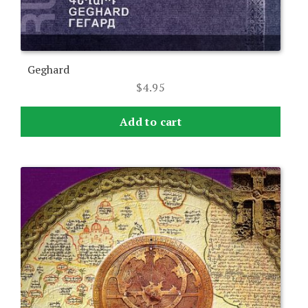
Geghard
$
4.95
Add to cart