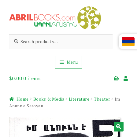
Skip
Skip
to
to
navigation
content
Abril
Living
Search
Search
the
for:
Books
Armenian
Heritage
Menu
$
0.00
0 items
Books & Media
Children’s
Gift Items
Home
Books & Media
Literature
Theater
Im
About Us
Anunn e Saroyan
News & Events