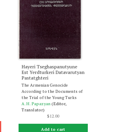
Hayeri Tseghaspanutyune
Est Yerdturkeri Datavarutyan
Pastatghteri
The Armenian Genocide
According to the Documents of
the Trial of the Young Turks
A. H. Papazyan
(Editor,
Translator)
$
12.00
Add to cart