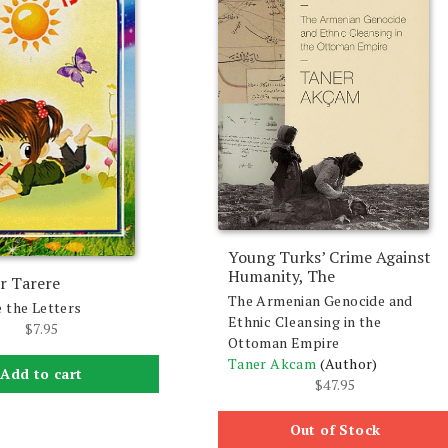
Young Turks’ Crime Against
Humanity, The
r Tarere
The Armenian Genocide and
 the Letters
Ethnic Cleansing in the
$
7.95
Ottoman Empire
Taner Akcam
(Author)
Add to cart
$
47.95
Out of Stock