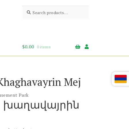
Search
Search
for:
$
0.00
0 items
Khaghavayrin Mej
usement Park
ն խաղավայրին