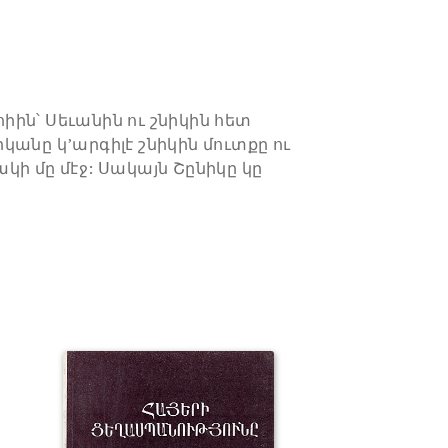
ւհիին՝ Սեւանին ու շնիկին հետ
կանը կ’արգիլէ շնիկին մուտքը ու
կի մը մէջ: Սակայն Շընիկը կը