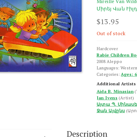
Mireille Van Wil
Միրեյ Վան Ւիլ
$
13.95
Out of stock
Hardcover
Rabie Children B
2008 Aleppo
Languages: Wester
Categories:
Ages: 
Additional Artists
Aida B. Minasian
(
Jan Ivens
(Artist)
Այտա Պ. Մինաս
Ջան Այվընս
(Ար
Description