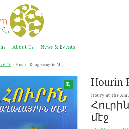
Abril
Living
ems
About Us
News & Events
the
Books
Armenian
Heritage
: 6-10
Hourin Khaghavayrin Mej
Hourin 
Houry at the Am
Հուրի
մէջ