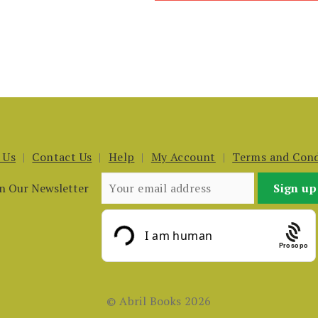
 Us
Contact Us
Help
My Account
Terms and Cond
in Our Newsletter
Prosopo
© Abril Books 2026