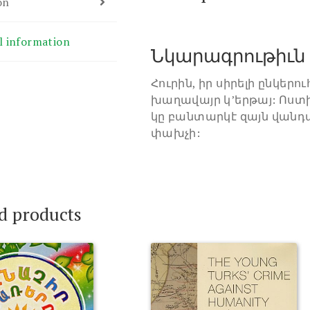
on
l information
Նկարագրութիւն
Հուրին, իր սիրելի ընկերո
խաղավայր կ’երթայ: Ոստի
կը բանտարկէ զայն վանդա
փախչի:
d products