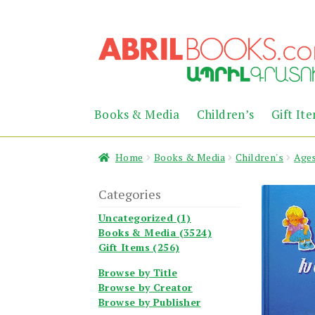
Skip
Skip
to
to
navigation
content
Books & Media
Children’s
Gift It
Home
Books & Media
Children's
Ages
Categories
Uncategorized (1)
Books & Media (3524)
Gift Items (256)
Browse by Title
Browse by Creator
Browse by Publisher