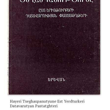
Hayeri Tseghaspanutyune Est Yerdturkeri
Datavarutyan Pastatghteri