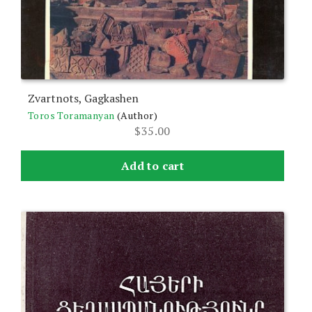
Zvartnots, Gagkashen
Toros Toramanyan
(Author)
$
35.00
Add to cart