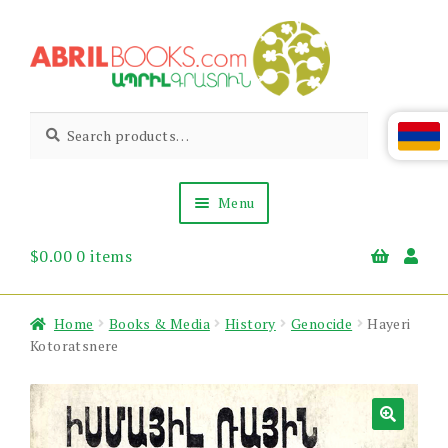
Skip
Skip
to
to
navigation
content
Abril
Living
Search
Search
the
for:
Books
Armenian
Heritage
Menu
$
0.00
0 items
Books & Media
Children’s
Gift Items
Home
Books & Media
History
Genocide
Hayeri
About Us
Kotoratsnere
News & Events