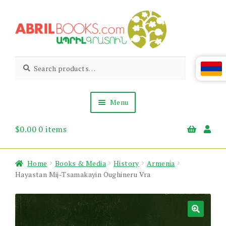
Skip
Skip
to
to
navigation
content
Abril
Living
Search
Search
the
for:
Books
Armenian
Heritage
Menu
$
0.00
0 items
Books & Media
Children’s
Gift Items
Home
Books & Media
History
Armenia
About Us
Hayastan Mij-Tsamakayin Oughineru Vra
News & Events