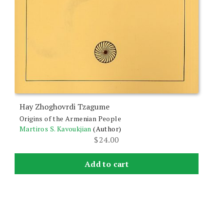
Hay Zhoghovrdi Tzagume
Origins of the Armenian People
Martiros S. Kavoukjian
(Author)
$
24.00
Add to cart