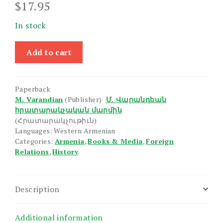
$
17.95
In stock
Hayastan
Add to cart
Mij-
Tsamakayin
Oughineru
Paperback
Vra
M. Varandian
(Publisher)
Մ. Վարանդեան
quantity
հրատարակչական մարմին
(Հրատարակչութիւն)
Languages: Western Armenian
Categories:
Armenia
,
Books & Media
,
Foreign
Relations
,
History
Description
Additional information