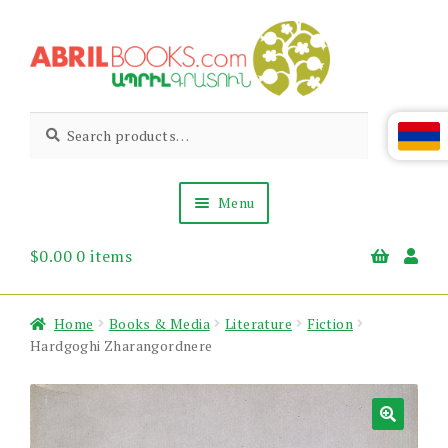
Skip
Skip
to
to
navigation
content
Abril
Living
Search
Search
the
for:
Books
Armenian
Heritage
Menu
$
0.00
0 items
Books & Media
Children’s
Gift Items
Home
Books & Media
Literature
Fiction
About Us
Hardgoghi Zharangordnere
News & Events