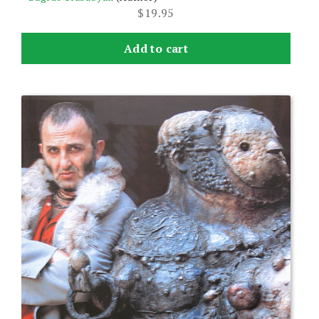
$
19.95
Add to cart