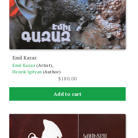
Emil Kazaz
Emil Kazaz
(Artist),
Henrik Igityan
(Author)
$
180.00
Add to cart