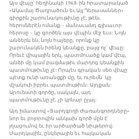
Այս վէպը՝ հեղինակի 1968-ին հրատարակած
«Ակամայ Ծաղրածուն եւ Այլ Դերասաններ»
գիրքին շարունակութիւնը չէ, թէեւ
հերոսներէն ոմանք – մանաւանդ գլխաւոր
հերոսը – կը գործեն այս վէպին մէջ եւս: Նոյն
անձերն են, նոյն հայերը, որոնք կը
շարունակեն իրենց կեանքը, բայց ոչ՝ վէպը:
Որեւէ վիպային երկ, պատմուածք կամ վէպ,
անձի մը կամ բազմաթիւ մարդոց կեանքին
պատմութիւնը չէ: Որպէս գրական սեռ վէպը
պէտք ունի առանցքի մը, եւ ուրեմն՝ կը
մշակուի իբրեւ պատմութիւն: Այդքան:
Արուեստի գործը, սակայն, այդ
պատմութիւնը չէ, չի կրնար ըլալ:
Այդ իմաստով «Յարդգողի Ժառանգորդները»
նոր եւ բոլորովին անկախ գործ մըն է՝
յղացումով եւ իր արծարծած նիւթերով:
Մարդկային, ընկերային եւ հայկական