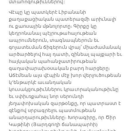
մտահոգութիւններով:
Վէպը կը պատկերէ Լիբանանի
քաղաքացիական պատերազմի արիւնալի
ու քաոսային մթնոլորտը։ Գիրքը կը
կեդրոնանայ պէյրութահայութեան
ապրումներուն, տագնապներուն եւ
գոյատեւման ճիգերուն վրայ՝ միաժամանակ
արծարծելով հայ դատի, զինեալ պայքարի եւ
հայկական պահանջատիրութեան
գաղափարախօսական բարդ հարցերը։
Աճէմեան այս վէպին մէջ խոր վերլուծութեան
կ’ենթարկէ աւանդական
կուսակցութիւններու կրաւորականութիւնը
եւ սփիւռքահայ նոր սերունդի
յեղափոխական զարթօնքը, որ պատրաստ է
զէնքով սրբագրելու պատմութեան
անարդարութիւնները։ Խորագիրը, որ Ծիր
Կաթինի (Յարդգողի ճանապարհի)