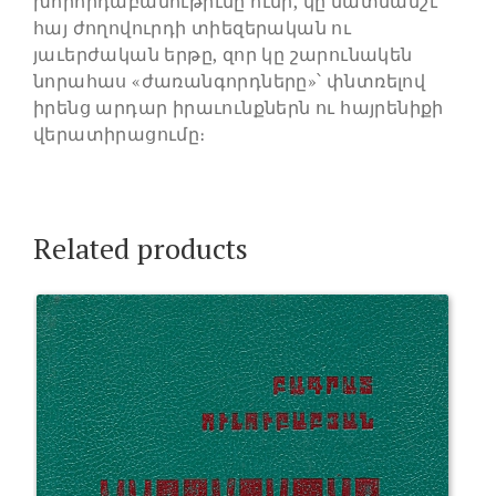
խորհրդաբանութիւնը ունի, կը մատնանշէ
հայ ժողովուրդի տիեզերական ու
յաւերժական երթը, զոր կը շարունակեն
նորահաս «ժառանգորդները»՝ փնտռելով
իրենց արդար իրաւունքներն ու հայրենիքի
վերատիրացումը։
Related products