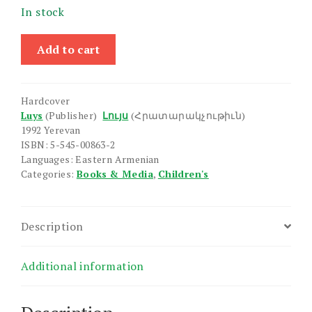
In stock
Grakanutyun
Add to cart
6
quantity
Hardcover
Luys
(Publisher)
Լույս
(Հրատարակչութիւն)
1992 Yerevan
ISBN: 5-545-00863-2
Languages: Eastern Armenian
Categories:
Books & Media
,
Children's
Description
Additional information