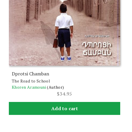
Dprotsi Chamban
The Road to School
Khoren Aramouni
(Author)
$
34.95
Add to cart