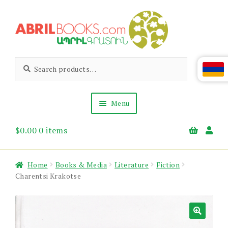
Skip
Skip
to
to
navigation
content
Abril
Living
Search
Search
the
for:
Books
Armenian
Heritage
Menu
$
0.00
0 items
Books & Media
Children’s
Gift Items
Home
Books & Media
Literature
Fiction
About Us
Charentsi Krakotse
News & Events