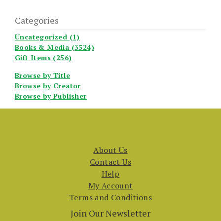
Categories
Uncategorized (1)
Books & Media (3524)
Gift Items (256)
Browse by Title
Browse by Creator
Browse by Publisher
About Us
Contact Us
Help
My Account
Terms and Conditions
Join Our Newsletter