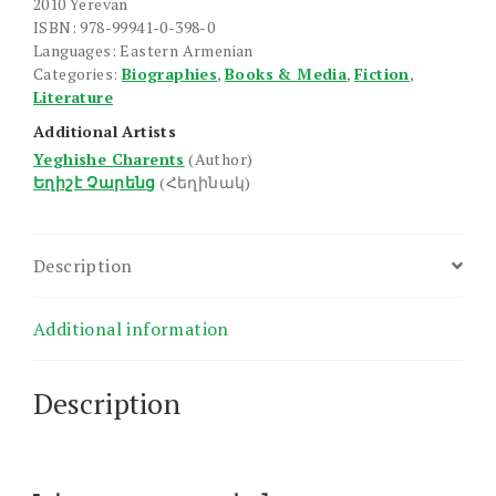
2010 Yerevan
ISBN: 978-99941-0-398-0
Languages: Eastern Armenian
Categories:
Biographies
,
Books & Media
,
Fiction
,
Literature
Additional Artists
Yeghishe Charents
(Author)
Եղիշէ Չարենց
(Հեղինակ)
Description
Additional information
Description