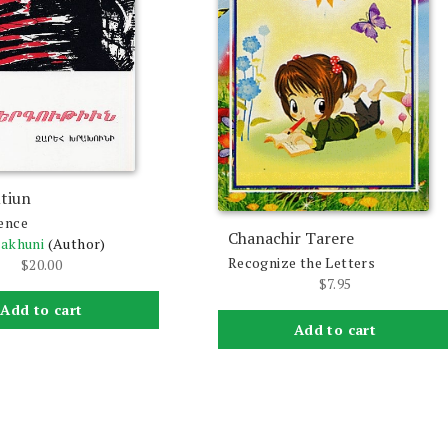
tiun
ence
Chanachir Tarere
rakhuni
(Author)
Recognize the Letters
$
20.00
$
7.95
Add to cart
Add to cart