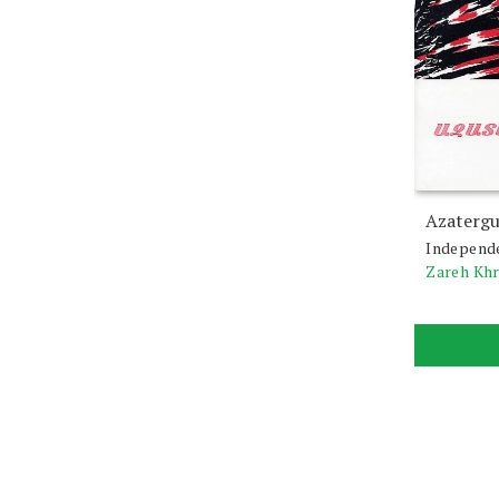
Azatergu
Independ
Zareh Kh