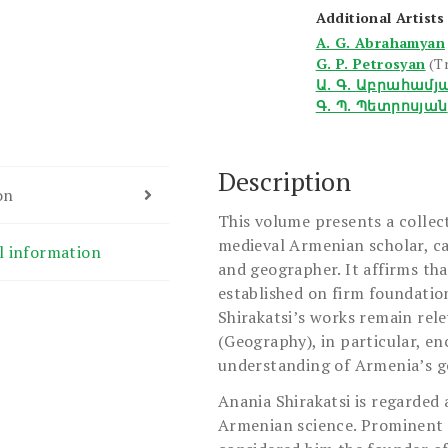
Additional Artists
A. G. Abrahamyan
G. P. Petrosyan
(T
Ա. Գ. Աբրահամյ
Գ. Պ. Պետրոսյան
Description
on
This volume presents a collec
medieval Armenian scholar, ca
l information
and geographer. It affirms th
established on firm foundatio
Shirakatsi’s works remain rele
(Geography), in particular, e
understanding of Armenia’s g
Anania Shirakatsi is regarded 
Armenian science. Prominent 