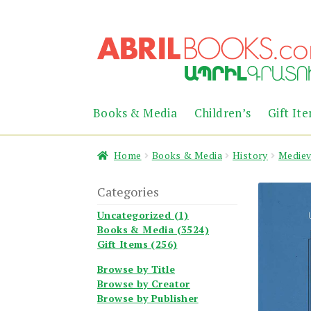
Skip
Skip
to
to
navigation
content
Books & Media
Children’s
Gift It
Home
Books & Media
History
Mediev
Categories
Uncategorized (1)
Books & Media (3524)
Gift Items (256)
Browse by Title
Browse by Creator
Browse by Publisher