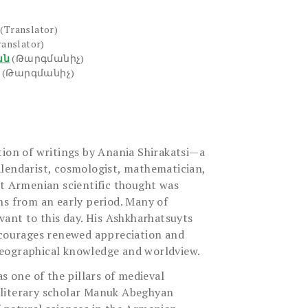
(Translator)
ranslator)
ան
(Թարգմանիչ)
(Թարգմանիչ)
tion of writings by Anania Shirakatsi—a
lendarist, cosmologist, mathematician,
at Armenian scientific thought was
ns from an early period. Many of
vant to this day. His Ashkharhatsuyts
ncourages renewed appreciation and
eographical knowledge and worldview.
as one of the pillars of medieval
literary scholar Manuk Abeghyan