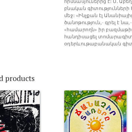
հիմնասյուներից է: Մ. Աբ
բնական գիտությունների 
մեջ: «Ինչքան էլ Անանիայի
ծանոթություն,- գրել է նա
«համարողն» իր բազմաթի
հանդիսացել տոմարագիտ
օդերևութաբանական գիտ
d products