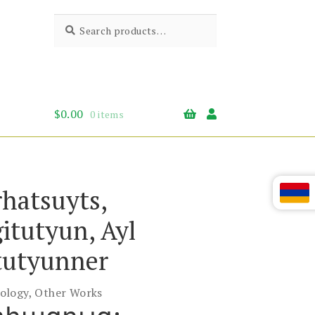
Search
Search
for:
$
0.00
0 items
hatsuyts,
itutyun, Ayl
tutyunner
ology, Other Works