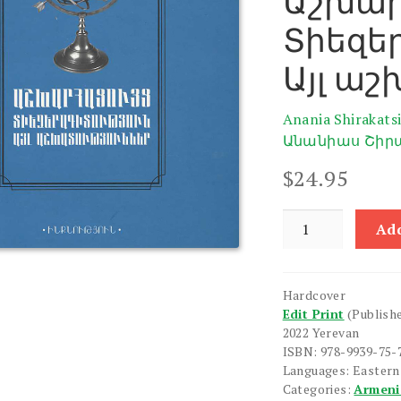
Աշխար
Տիեզե
Այլ ա
Anania Shirakats
Անանիաս Շիր
$
24.95
Ashkharhatsuyts,
Add
Tiezeragitutyun,
Ayl
Ashkhatutyunner
Hardcover
quantity
Edit Print
(Publish
2022 Yerevan
ISBN: 978-9939-75-
Languages: Easter
Categories:
Armeni