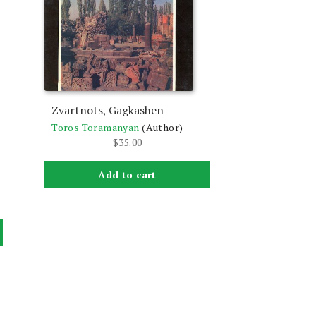
Zvartnots, Gagkashen
Toros Toramanyan
(Author)
$
35.00
Add to cart