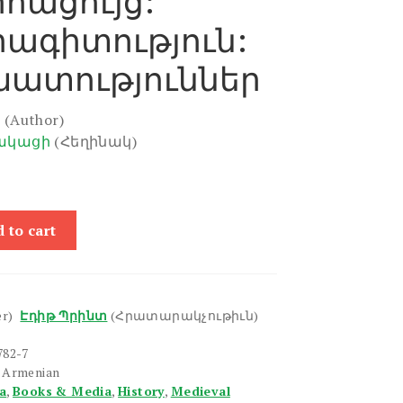
հացույց:
րագիտություն:
շխատություններ
i
(Author)
ակացի
(Հեղինակ)
 to cart
er)
Էդիթ Պրինտ
(Հրատարակչութիւն)
782-7
n Armenian
a
,
Books & Media
,
History
,
Medieval