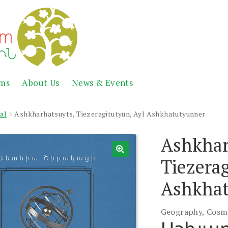
Abril
Living
ems
About Us
News & Events
the
Books
Armenian
Heritage
al
Ashkharhatsuyts, Tiezeragitutyun, Ayl Ashkhatutyunner
Ashkhar
Tiezerag
Ashkha
Geography, Cosm