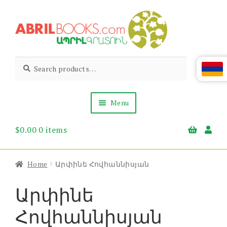
Skip
Skip
to
to
navigation
content
Abril
Living
Search
Search
the
for:
Books
Armenian
Heritage
Menu
$
0.00
0 items
Books & Media
Children’s
Gift Items
Home
Արփինե Հովհաննիսյան
About Us
News & Events
Արփինե
Հովհաննիսյան