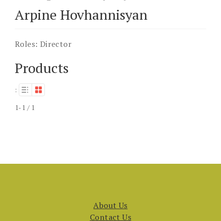
Arpine Hovhannisyan
Roles:
Director
Products
:
1-1 / 1
About Us
Contact Us