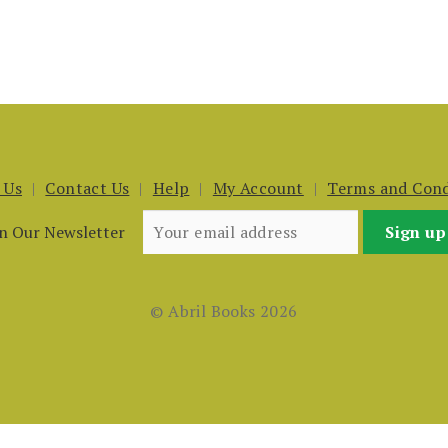
 Us
Contact Us
Help
My Account
Terms and Cond
in Our Newsletter
© Abril Books 2026