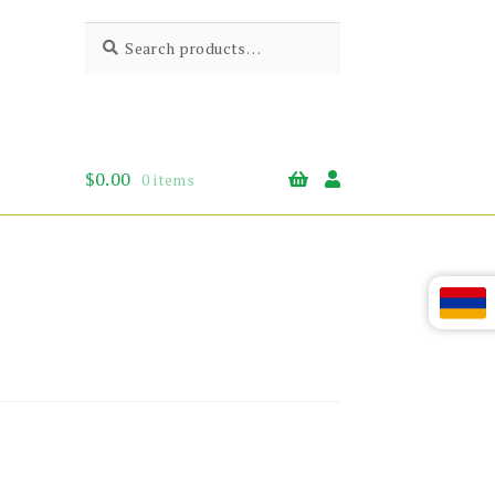
Search
Search
for:
$
0.00
0 items