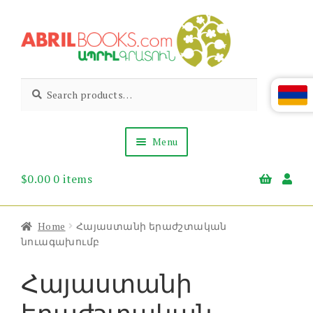
Skip
Skip
to
to
navigation
content
Abril
Living
Search
Search
the
for:
Books
Armenian
Heritage
Menu
$
0.00
0 items
Books & Media
Children’s
Gift Items
Home
Հայաստանի երաժշտական
About Us
նուագախումբ
News & Events
Հայաստանի