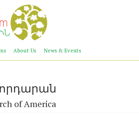
Abril
Living
ems
About Us
News & Events
the
Books
Armenian
Heritage
նորդարան
rch of America