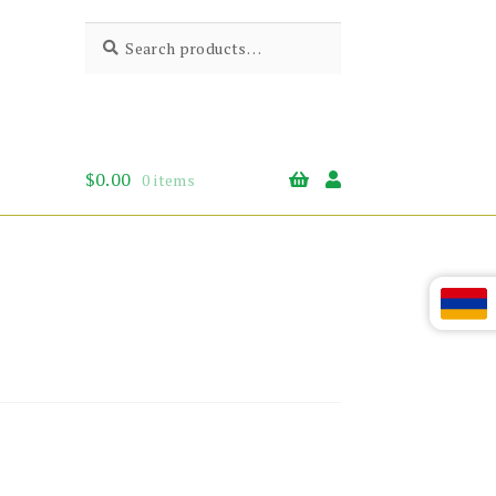
Search
Search
for:
$
0.00
0 items