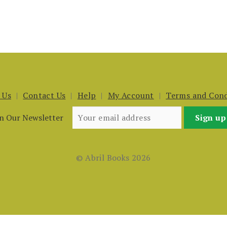
 Us
Contact Us
Help
My Account
Terms and Cond
in Our Newsletter
© Abril Books 2026