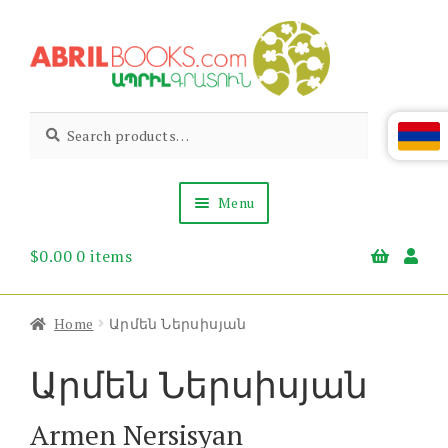
Skip
Skip
to
to
navigation
content
Abril
Living
Search
Search
the
for:
Books
Armenian
Heritage
Menu
$
0.00
0 items
Books & Media
Children’s
Gift Items
Home
Արմեն Ներսիսյան
About Us
News & Events
Արմեն Ներսիսյան
Armen Nersisyan