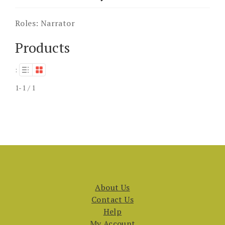
Roles:
Narrator
Products
:
1-1 / 1
About Us
Contact Us
Help
My Account