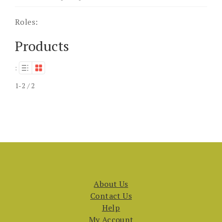
Roles:
Products
:
1-2 / 2
About Us
Contact Us
Help
My Account