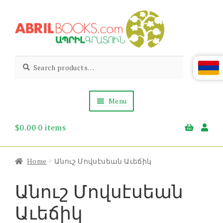
Skip
Skip
to
to
navigation
content
Abril
Living
Search
Search
the
for:
Books
Armenian
Heritage
Menu
$
0.00
0 items
Books & Media
Children’s
Gift Items
Home
Անուշ Մովսէսեան Աւեճիկ
About Us
News & Events
Անուշ Մովսէսեան
Աւեճիկ