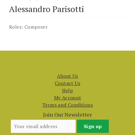
Alessandro Parisotti
Roles:
Composer
About Us
Contact Us
Help
My Account
Terms and Conditions
Join Our Newsletter