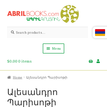
Skip
Skip
to
to
navigation
content
Abril
Living
Search
Search
the
for:
Books
Armenian
Heritage
Menu
$
0.00
0 items
Books & Media
Children’s
Gift Items
Home
Ալեսանդրո Պարիսոթի
About Us
News & Events
Ալեսանդրո
Պարիսոթի